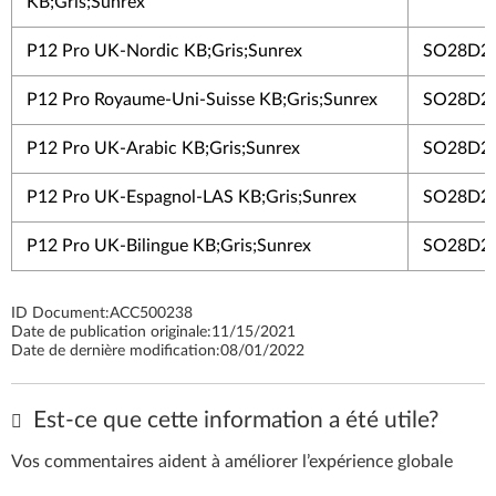
KB;Gris;Sunrex
P12 Pro UK-Nordic KB;Gris;Sunrex
SO28D2
P12 Pro Royaume-Uni-Suisse KB;Gris;Sunrex
SO28D2
P12 Pro UK-Arabic KB;Gris;Sunrex
SO28D2
P12 Pro UK-Espagnol-LAS KB;Gris;Sunrex
SO28D2
P12 Pro UK-Bilingue KB;Gris;Sunrex
SO28D2
ID Document:
ACC500238
Date de publication originale:
11/15/2021
Date de dernière modification:
08/01/2022
Est-ce que cette information a été utile?
Vos commentaires aident à améliorer l’expérience globale