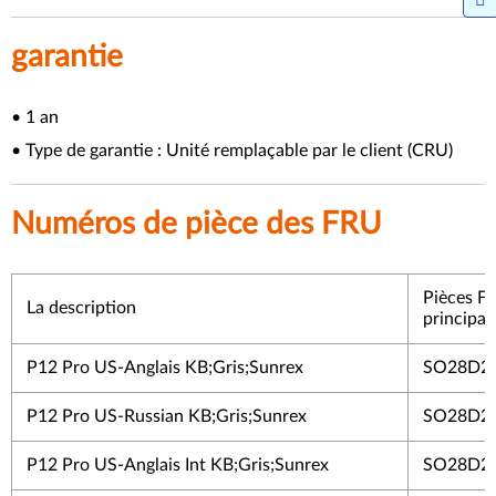
garantie
• 1 an
• Type de garantie : Unité remplaçable par le client (CRU)
Numéros de pièce des FRU
Pièces F
La description
principal
P12 Pro US-Anglais KB;Gris;Sunrex
SO28D2
P12 Pro US-Russian KB;Gris;Sunrex
SO28D2
P12 Pro US-Anglais Int KB;Gris;Sunrex
SO28D2