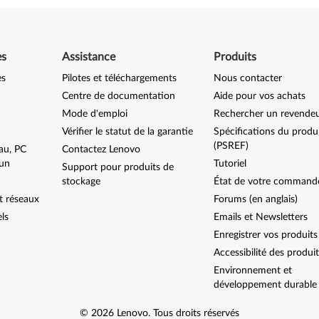
es
Assistance
Produits
es
Pilotes et téléchargements
Nous contacter
Centre de documentation
Aide pour vos achats
Mode d'emploi
Rechercher un revende
Vérifier le statut de la garantie
Spécifications du produ
(PSREF)
au, PC
Contactez Lenovo
-un
Tutoriel
Support pour produits de
stockage
État de votre command
t réseaux
Forums (en anglais)
els
Emails et Newsletters
Enregistrer vos produits
Accessibilité des produi
Environnement et
développement durable
©
2026
Lenovo
.
Tous droits réservés