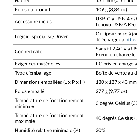
Hauteur
134 mm (0,54 po)
Poids du produit
109 g (3,84 oz)
USB-C à USB-A câb
Accessoire inclus
Lenovo USB-A Récep
Oui (pour mise à jo
Logiciel spécialisé/Driver
Téléchargez à
http
Sans fil 2.4G via U
Connectivité
Prend en charge le
Exigences matérielles
PC pris en charge 
Type d'emballage
Boîte de vente au d
Dimensions emballées (L x P x H)
180 x 127 x 43 mm 
Poids emballé
277 g (9,77 oz)
Température de fonctionnement
0 degrés Celsius (3
minimale
Température de fonctionnement
40 degrés Celsius (
maximale
Humidité relative minimale (%)
20%