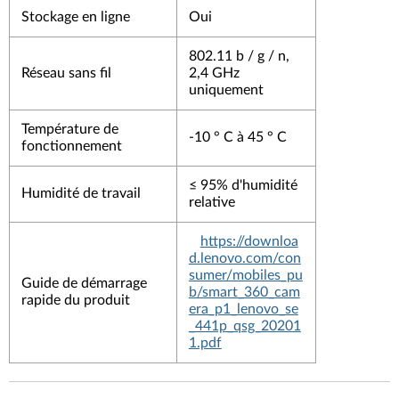
Stockage en ligne
Oui
802.11 b / g / n,
Réseau sans fil
2,4 GHz
uniquement
Température de
-10 ° C à 45 ° C
fonctionnement
≤ 95% d'humidité
Humidité de travail
relative
https://downloa
d.lenovo.com/con
sumer/mobiles_pu
Guide de démarrage
b/smart_360_cam
rapide du produit
era_p1_lenovo_se
_441p_qsg_20201
1.pdf