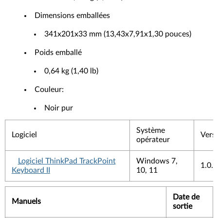
Dimensions emballées
341x201x33 mm (13,43x7,91x1,30 pouces)
Poids emballé
0,64 kg (1,40 lb)
Couleur:
Noir pur
Système
Logiciel
Vers
opérateur
Logiciel ThinkPad TrackPoint
Windows 7,
1.0.
Keyboard II
10, 11
Date de
Manuels
sortie