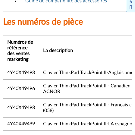
Guide de compatibilité des accessoires
Les numéros de pièce
Numéros de
référence
La description
des ventes
marketing
4Y40X49493
Clavier ThinkPad TrackPoint II-Anglais amér
Clavier ThinkPad TrackPoint II - Canadien f
4Y40X49496
ACNOR
Clavier ThinkPad TrackPoint II - Français c
4Y40X49498
(058)
4Y40X49499
Clavier ThinkPad TrackPoint II-LA espagnol