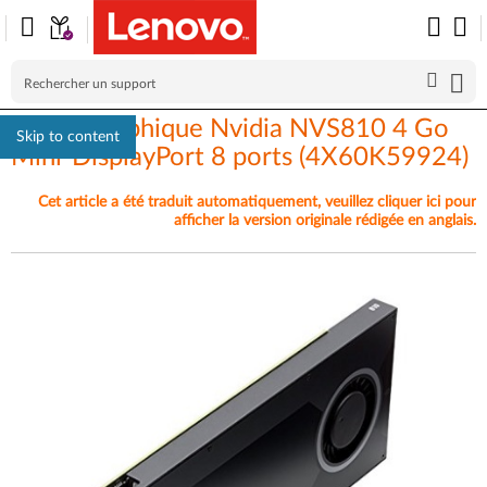
Nvidia graphique Nvidia NVS810 4 Go
Skip to content
Mini-DisplayPort 8 ports (4X60K59924)
Cet article a été traduit automatiquement, veuillez cliquer ici pour
afficher la version originale rédigée en anglais.