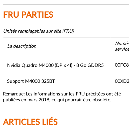
FRU PARTIES
Unités remplaçables sur site (FRU)
Numéro 
La description
service
00FC87
Nvidia Quadro M4000 (DP x 4I) - 8 Go GDDR5
Support M4000 325BT
00XD25
Remarque: Les informations sur les FRU précitées ont été
publiées en mars 2018, ce qui pourrait être obsolète.
ARTICLES LIÉS