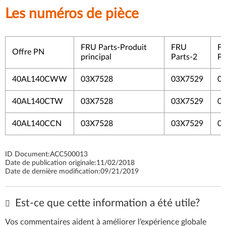
Les numéros de pièce
FRU Parts-Produit
FRU
F
Offre PN
principal
Parts-2
Pa
40AL140CWW
03X7528
03X7529
0
40AL140CTW
03X7528
03X7529
0
40AL140CCN
03X7528
03X7529
0
ID Document:
ACC500013
Date de publication originale:
11/02/2018
Date de dernière modification:
09/21/2019
Est-ce que cette information a été utile?
Vos commentaires aident à améliorer l’expérience globale