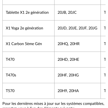
Tablette X1 2e génération
20JB, 20JC
To
X1 Yoga 2e génération
20JD, 20JE, 20JF, 20JG
To
X1 Carbon 5ème Gén
20HQ, 20HR
To
T470
20HD, 20HE
To
T470s
20HF, 20HG
To
T570
20H9, 20HA
To
Pour les dernières mises à jour sur les systèmes compatibles,