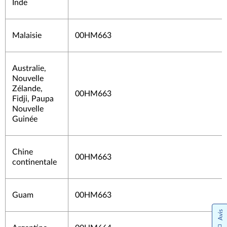
Inde
Malaisie
00HM663
Australie,
Nouvelle
Zélande,
00HM663
Fidji, Paupa
Nouvelle
Guinée
Chine
00HM663
continentale
Guam
00HM663
Avis