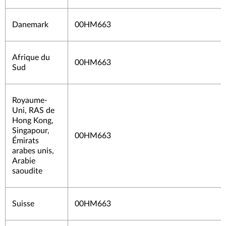
Danemark
00HM663
Afrique du
00HM663
Sud
Royaume-
Uni, RAS de
Hong Kong,
Singapour,
00HM663
Émirats
arabes unis,
Arabie
saoudite
Suisse
00HM663