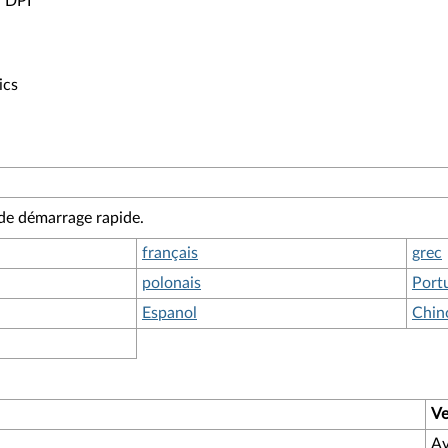
r DPI
ics
 de démarrage rapide.
français
grec
polonais
Port
Espanol
Chino
Ve
Av