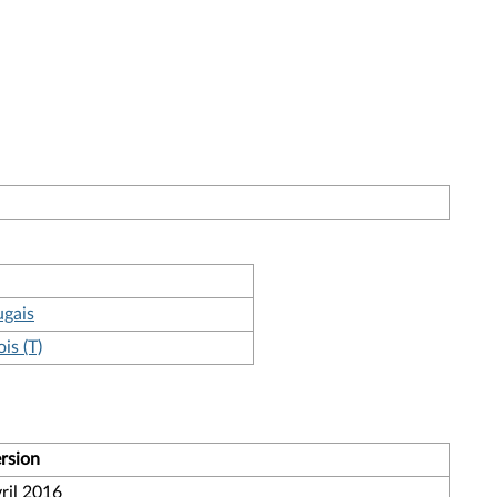
ugais
is (T)
rsion
ril 2016