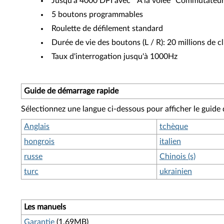
Jusqu'à 4000 DPI avec “ À la volée” Commutateu
5 boutons programmables
Roulette de défilement standard
Durée de vie des boutons (L / R): 20 millions de cl
Taux d'interrogation jusqu'à 1000Hz
Guide de démarrage rapide
Sélectionnez une langue ci-dessous pour afficher le guide
Anglais
tchèque
hongrois
italien
russe
Chinois (s)
turc
ukrainien
Les manuels
Garantie
(1.69MB)