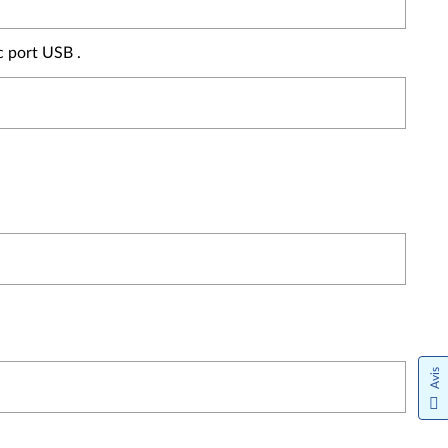
c port USB .
Avis