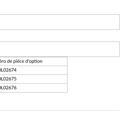
ro de pièce d'option
0L02674
0L02675
0L02676