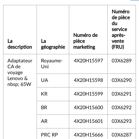
Numéro
de pièce
du
service
Numéro de
après-
La
La
pièce
vente
description
géographie
marketing
(FRU)
Adaptateur
Royaume-
4X20H15597
03X6289
CA de
Uni
voyage
Lenovo &
UA
4X20H15598
03X6290
nbsp; 65W
KR
4X20H15599
03X6291
BR
4X20H15600
03X6292
AR
4X20H15601
03X6293
PRC RP
4X20H15666
03X6287