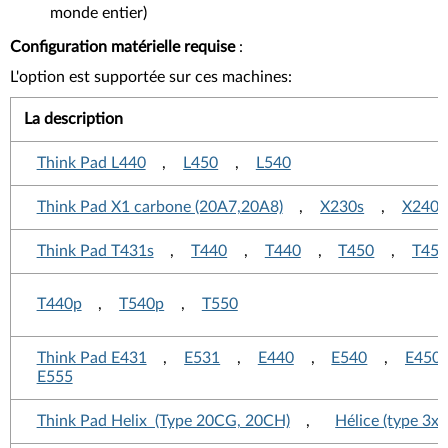
monde entier)
Configuration matérielle requise
:
L'option est supportée sur ces machines:
La description
Think Pad L440
,
L450
,
L540
Think Pad X1 carbone (20A7,20A8)
,
X230s
,
X240
Think Pad T431s
,
T440
,
T440
,
T450
,
T450
T440p
,
T540p
,
T550
Think Pad E431
,
E531
,
E440
,
E540
,
E450
E555
Think Pad Helix (Type 20CG, 20CH)
,
Hélice (type 3xx