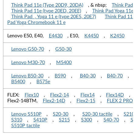
Think Pad 11e (Type 20D9, 20DA)
, & nbsp;
Think Pad 
Think Pad 11e (type 20ED, 20EE)
,
Think Pad Yoga 11e 
Think Pad , Yoga 11 e (type 20E5, 20E7)
Think Pad 11
Pad Yoga Chromebook 11 e
Lenovo E50, E40,
E4430
, E10,
K4450
,
K2450
Lenovo G50-70
,
G50-30
Lenovo M30-70
,
M5400
Lenovo B50-30
,
B590
,
B40-30
,
B40-70
,
B5400
,
B575e
FLEX:
Flex10
,
Flex2-14
,
Flex14
,
Flex14D
,
Flex2-14BTM,
Flex2-14D
,
Flex2-15
,
FLEX 2 PRO-
Lenovo S510P
,
S20-30
,
S20-30 tactile
,
S210
S310
,
S410P
,
S215
,
S300
,
S40-70
,
S5
S510P tactile