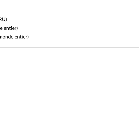
CRU)
 entier)
 monde entier)