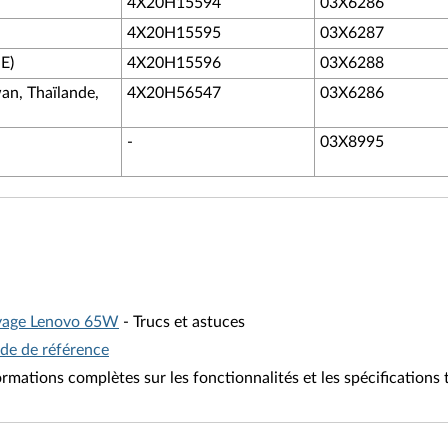
4X20H15594
03X6286
4X20H15595
03X6287
E)
4X20H15596
03X6288
an, Thaïlande,
4X20H56547
03X6286
-
03X8995
voyage Lenovo 65W
- Trucs et astuces
de de référence
ormations complètes sur les fonctionnalités et les spécifications