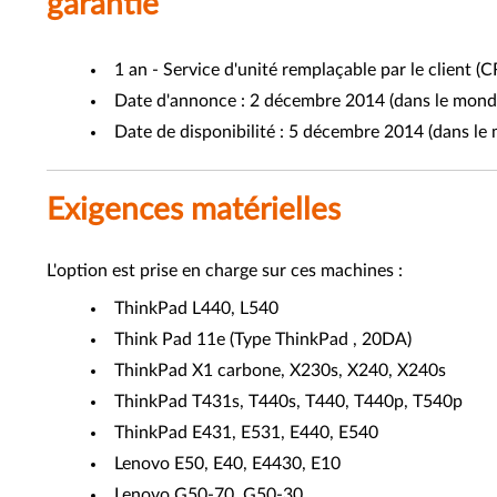
garantie
1 an - Service d'unité remplaçable par le client (
Date d'annonce : 2 décembre 2014 (dans le monde
Date de disponibilité : 5 décembre 2014 (dans le
Exigences matérielles
L'option est prise en charge sur ces machines :
ThinkPad L440, L540
Think Pad 11e (Type ThinkPad , 20DA)
ThinkPad X1 carbone, X230s, X240, X240s
ThinkPad T431s, T440s, T440, T440p, T540p
ThinkPad E431, E531, E440, E540
Lenovo E50, E40, E4430, E10
Lenovo G50-70, G50-30