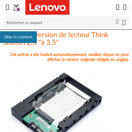
Kit de conversion de lecteur Think
Skip to content
Station 2,5 "à 3,5"
Cet article a été traduit automatiquement, veuillez cliquer ici pour
afficher la version originale rédigée en anglais.