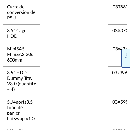
Carte de
03T887
conversion de
PSU
3,5" Cage
03X370
HDD
MiniSAS-
03x434
Avis
MiniSAS 30u
600mm
3,5" HDD
03x396
Dummy Tray
V3.0 (quantité
= 4)
5U4ports3.5
03X599
fond de
panier
hotswap v1.0