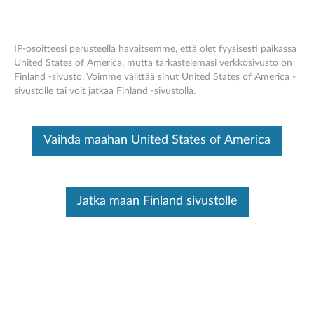
IP-osoitteesi perusteella havaitsemme, että olet fyysisesti paikassa
United States of America, mutta tarkastelemasi verkkosivusto on
Finland -sivusto. Voimme välittää sinut United States of America -
ThinkPad Compact USB Keyboard with
Skip to content
sivustolle tai voit jatkaa Finland -sivustolla.
TrackPoint - Overview and Service Parts
Vaihda maahan United States of America
Jatka maan Finland sivustolle