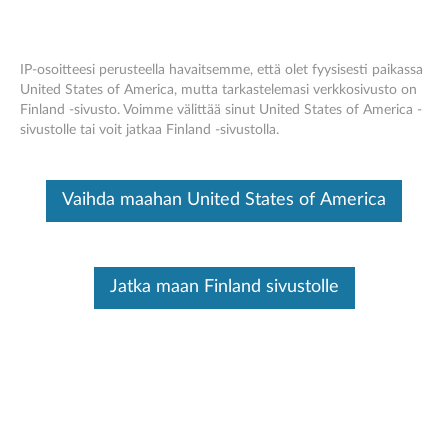
IP-osoitteesi perusteella havaitsemme, että olet fyysisesti paikassa
United States of America, mutta tarkastelemasi verkkosivusto on
Finland -sivusto. Voimme välittää sinut United States of America -
Skip to content
sivustolle tai voit jatkaa Finland -sivustolla.
Lenovo Support Solution
Vaihda maahan United States of America
Resurssi on siirretty tai se ei ole käytettävissä tällä
hetkellä.
Mutta toivottavasti voimme auttaa sinua
löytämään, mitä etsit
Jatka maan Finland sivustolle
Voit etsiä jotain muuta