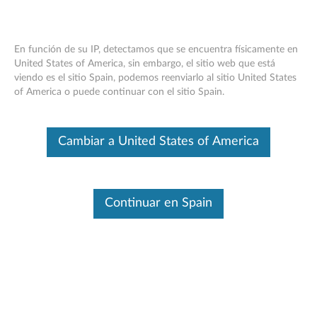
En función de su IP, detectamos que se encuentra físicamente en
United States of America, sin embargo, el sitio web que está
viendo es el sitio Spain, podemos reenviarlo al sitio United States
Reading Privileged Memory with a Side
Skip to content
of America o puede continuar con el sitio Spain.
Channel
RSS
Cambiar a United States of America
Lenovo Security Advisory
: LEN-18282
Potential Impact:
Malicious code running locally may be able
to observe contents of privileged memory, circumventing
expected privilege levels.
Continuar en Spain
Severity:
High
Scope of Impact:
Industry-wide
CVE Identifier:
“Spectre” CVE-2017-5753, CVE-2017-5715
“Meltdown” CVE-2017-5754