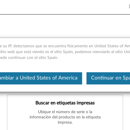
os de serie del PC
e su IP, detectamos que se encuentra físicamente en United States of Ame
itio web que está viendo es el sitio Spain, podemos reenviarlo al sitio Un
ede continuar con el sitio Spain.
Este es un artículo traducido aut
 serie o el nombre del producto de su PC. Haga clic en las tarjet
mbiar a United States of America
Continuar en Sp
ivos, haga clic en
teléfono
,
tablet
,
accesorios
,
servidor
o
product
Buscar en etiquetas impresas
Ubique el número de serie o la
información del producto en la etiqueta
impresa.