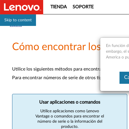
TIENDA
SOPORTE
Skip to content
Soporte
Cómo encontrar los númer
En función d
embargo, el s
America o pu
Utilice los siguientes métodos para encontrar el número de
Ca
Para encontrar números de serie de otros tipos de disposit
Usar aplicaciones o comandos
Utilice aplicaciones como Lenovo
Vantage o comandos para encontrar el
número de serie o la información del
producto.