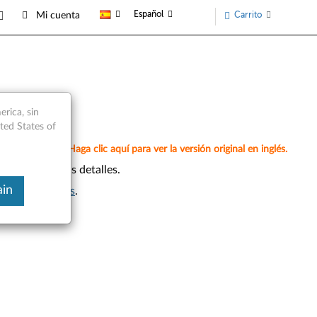
Español
Carrito
Mi cuenta
rica, sin
ited States of
omáticamente. Haga clic aquí para ver la versión original en inglés.
as para ver más detalles.
ain
os inteligentes
.