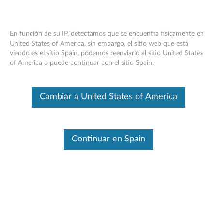
En función de su IP, detectamos que se encuentra físicamente en
United States of America, sin embargo, el sitio web que está
viendo es el sitio Spain, podemos reenviarlo al sitio United States
Cómo encontrar los números de serie
Skip to content
of America o puede continuar con el sitio Spain.
del PC
Este es un artículo traducido automáticamente. Haga clic aquí para
Cambiar a United States of America
ver la versión original en inglés.
Utilice los siguientes métodos para encontrar el número de
serie o el nombre del producto de su PC. Haga clic en las
tarjetas para ver más detalles.
Continuar en Spain
Para encontrar números de serie de otros tipos de
dispositivos, haga clic en
teléfono
,
tablet
,
accesorios
,
servidor
o
productos inteligentes
.
Usar aplicaciones o comandos