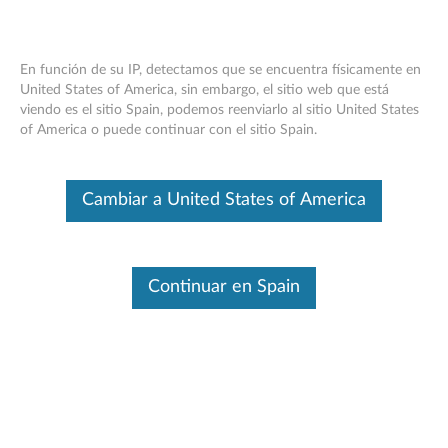
En función de su IP, detectamos que se encuentra físicamente en
United States of America, sin embargo, el sitio web que está
viendo es el sitio Spain, podemos reenviarlo al sitio United States
Lenovo Notebook BIOS Vulnerabilities
Skip to content
of America o puede continuar con el sitio Spain.
RSS
Lenovo Security Advisory:
LEN-73440
Cambiar a United States of America
Potential Impact:
Privilege escalation
Severity:
Medium
Scope of Impact:
Lenovo-specific
Continuar en Spain
CVE Identifier:
CVE-2021-3970, CVE-2021-3971, CVE-
2021-3972
Summary Description:
The following vulnerabilities were reported in Lenovo
Notebook BIOS.