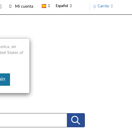
Español
Carrito
Mi cuenta
rica, sin
ited States of
ain