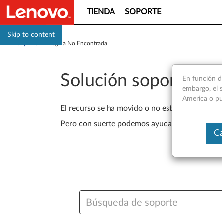
TIENDA
SOPORTE
Skip to content
Soporte
>
Página No Encontrada
Solución soporte Le
En función d
embargo, el s
America o pu
El recurso se ha movido o no está disponible 
Pero con suerte podemos ayudarlo a encontrar
Ca