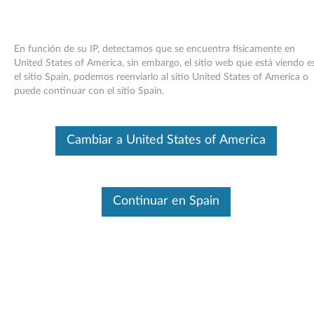
En función de su IP, detectamos que se encuentra físicamente en
United States of America, sin embargo, el sitio web que está viendo e
el sitio Spain, podemos reenviarlo al sitio United States of America o
Skip to content
puede continuar con el sitio Spain.
Controlador de vídeo (ATI
Cambiar a United States of America
Radeon 200M, X300, X600,
FireGL V3200) para Windows
Vista - ThinkPad R51e, R52, T43,
Continuar en Spain
T43p, Z60m
C
o
Controladores disponibles
n