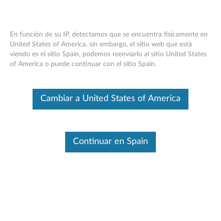
En función de su IP, detectamos que se encuentra físicamente en
United States of America, sin embargo, el sitio web que está
viendo es el sitio Spain, podemos reenviarlo al sitio United States
Skip to content
of America o puede continuar con el sitio Spain.
Controlador WAN inalámbrico
Cambiar a United States of America
Qualcomm Gobi 2000 para
Windows 7 (32 bits, 64 bits), Vista
(32 bits, 64 bits) y XP - ThinkPad
Continuar en Spain
C
o
Controladores disponibles
n
Descargas individuales
t
Nombre Del Archivo
ThinkPad Wireless WAN