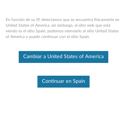
En función de su IP, detectamos que se encuentra físicamente en
United States of America, sin embargo, el sitio web que está
viendo es el sitio Spain, podemos reenviarlo al sitio United States
Lenovo Select USB -C 4K Mobile Hub:
Skip to content
of America o puede continuar con el sitio Spain.
descripción general y piezas de servicio
Este es un artículo traducido automáticamente. Haga clic aquí para
Cambiar a United States of America
ver la versión original en inglés.
Continuar en Spain