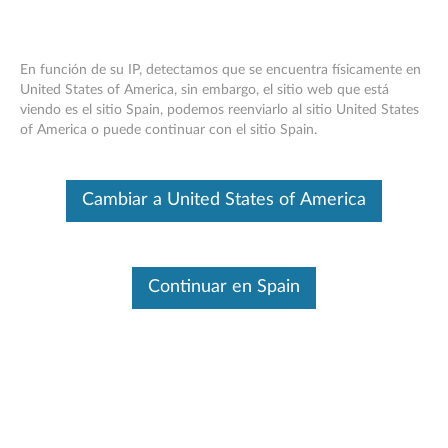
En función de su IP, detectamos que se encuentra físicamente en
United States of America, sin embargo, el sitio web que está
viendo es el sitio Spain, podemos reenviarlo al sitio United States
Lenovo 400 USB -C: descripción general
Skip to content
of America o puede continuar con el sitio Spain.
y piezas de servicio
Este es un artículo traducido automáticamente. Haga clic aquí para
Cambiar a United States of America
ver la versión original en inglés.
Continuar en Spain
Descripción general
Con su forma compacta y portátil, el Lenovo 400 USB C es