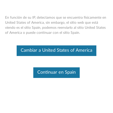
En función de su IP, detectamos que se encuentra físicamente en
United States of America, sin embargo, el sitio web que está
viendo es el sitio Spain, podemos reenviarlo al sitio United States
Lenovo Teclado numérico inalámbrico -
Skip to content
of America o puede continuar con el sitio Spain.
Descripción general y piezas de servicio
Este es un artículo traducido automáticamente. Haga clic aquí para
Cambiar a United States of America
ver la versión original en inglés.
Continuar en Spain