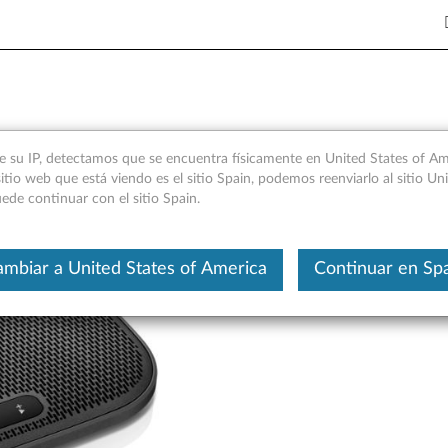
rtátil Lenovo 700: descripció
e su IP, detectamos que se encuentra físicamente en United States of Ame
itio web que está viendo es el sitio Spain, podemos reenviarlo al sitio Un
ede continuar con el sitio Spain.
Este es un artículo traducido aut
mbiar a United States of America
Continuar en Sp