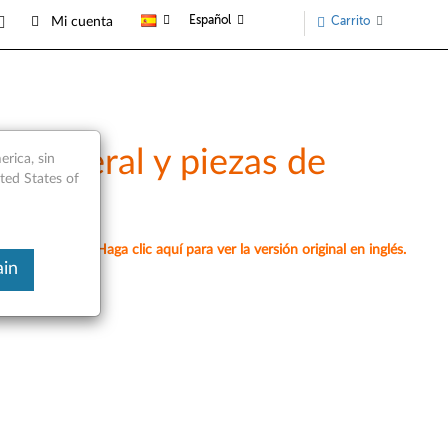
Español
Carrito
Mi cuenta
n general y piezas de
rica, sin
ited States of
omáticamente. Haga clic aquí para ver la versión original en inglés.
ain