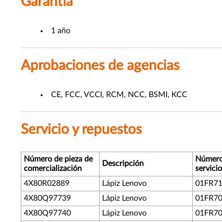
Garantía
1 año
Aprobaciones de agencias
CE, FCC, VCCI, RCM, NCC, BSMI, KCC
Servicio y repuestos
Número de pieza de
Número
Descripción
comercialización
servicio
4X80R02889
Lápiz Lenovo
01FR7
4X80Q97739
Lápiz Lenovo
01FR7
4X80Q97740
Lápiz Lenovo
01FR7