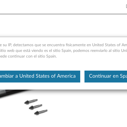
ón general y piezas de servic
e su IP, detectamos que se encuentra físicamente en United States of Ame
itio web que está viendo es el sitio Spain, podemos reenviarlo al sitio Un
ede continuar con el sitio Spain.
Este es un artículo traducido aut
mbiar a United States of America
Continuar en Sp