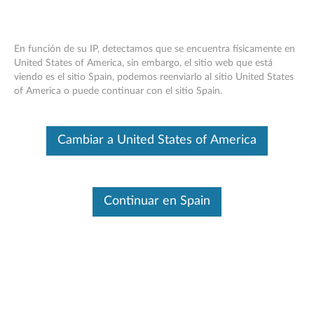
En función de su IP, detectamos que se encuentra físicamente en
United States of America, sin embargo, el sitio web que está
viendo es el sitio Spain, podemos reenviarlo al sitio United States
Think Pad 10 Ultrabook Teclado -
Skip to content
of America o puede continuar con el sitio Spain.
Información general y servicio de piezas
Este es un artículo traducido automáticamente. Haga clic aquí para
Cambiar a United States of America
ver la versión original en inglés.
Continuar en Spain