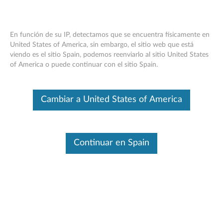
En función de su IP, detectamos que se encuentra físicamente en
United States of America, sin embargo, el sitio web que está
viendo es el sitio Spain, podemos reenviarlo al sitio United States
Adaptador Lenovo USB -C a VGA
Skip to content
of America o puede continuar con el sitio Spain.
Este es un artículo traducido automáticamente. Haga clic aquí para
ver la versión original en inglés.
Cambiar a United States of America
Continuar en Spain