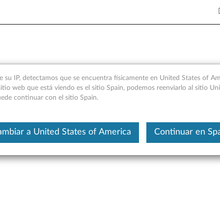
s TrackPoint (cúpula blanda) 
e su IP, detectamos que se encuentra físicamente en United States of Ame
itio web que está viendo es el sitio Spain, podemos reenviarlo al sitio Un
ede continuar con el sitio Spain.
Este es un artículo traducido aut
mbiar a United States of America
Continuar en Sp