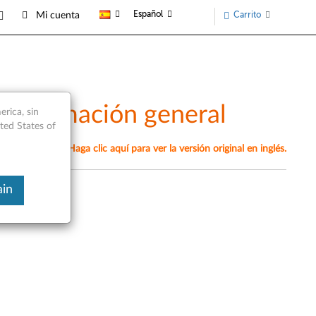
Español
Carrito
Mi cuenta
- Información general
rica, sin
ited States of
omáticamente. Haga clic aquí para ver la versión original en inglés.
ain