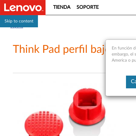
TIENDA
SOPORTE
Skip to content
Soporte
Think Pad perfil bajo Cap
En función d
embargo, el s
America o pu
Ca