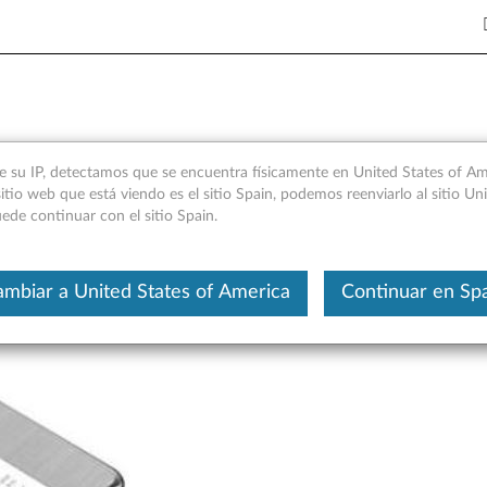
do Think Pad (4XB0L67024, 
e su IP, detectamos que se encuentra físicamente en United States of Ame
itio web que está viendo es el sitio Spain, podemos reenviarlo al sitio Un
n y piezas de servicio
ede continuar con el sitio Spain.
Este es un artículo traducido aut
mbiar a United States of America
Continuar en Sp