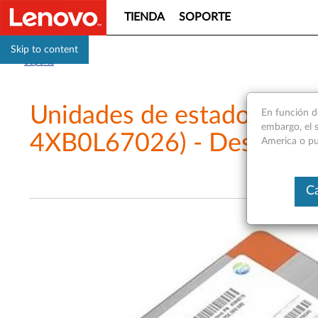
TIENDA
SOPORTE
Skip to content
Soporte
Unidades de estado sóli
En función d
embargo, el s
4XB0L67026) - Descripció
America o pu
Ca