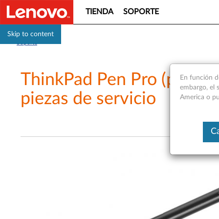
TIENDA
SOPORTE
Skip to content
Soporte
ThinkPad Pen Pro (para Yo
En función d
embargo, el s
piezas de servicio
America o pu
Ca