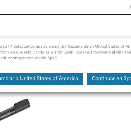
ga 260, Yoga 370, X380 Yoga 
e su IP, detectamos que se encuentra físicamente en United States of Ame
itio web que está viendo es el sitio Spain, podemos reenviarlo al sitio Un
ede continuar con el sitio Spain.
Este es un artículo traducido aut
mbiar a United States of America
Continuar en Sp