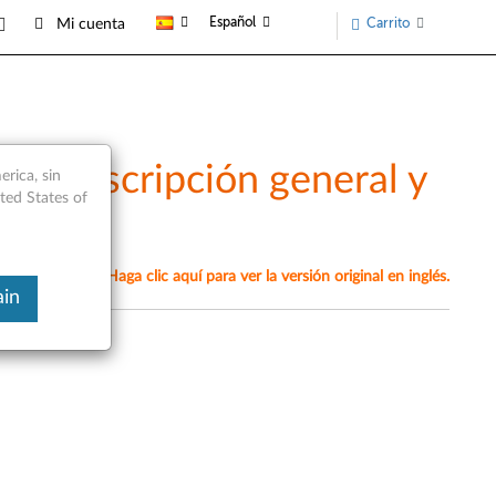
Español
Carrito
Mi cuenta
): descripción general y
rica, sin
ited States of
omáticamente. Haga clic aquí para ver la versión original en inglés.
ain