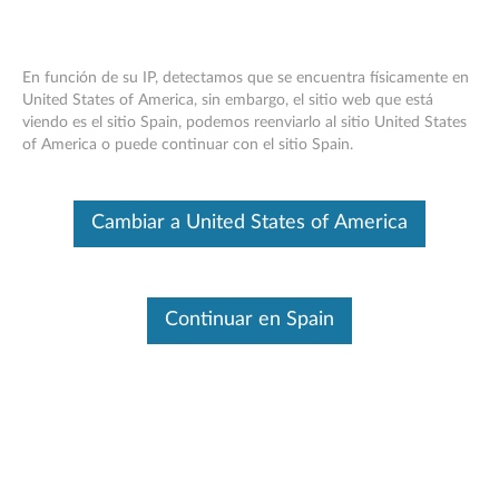
En función de su IP, detectamos que se encuentra físicamente en
United States of America, sin embargo, el sitio web que está
viendo es el sitio Spain, podemos reenviarlo al sitio United States
Think Station SSD adaptador M.2 (Alto
Skip to content
of America o puede continuar con el sitio Spain.
& Perfil Bajo) - Información general y
piezas de servicio
Cambiar a United States of America
Este es un artículo traducido automáticamente. Haga clic aquí para
ver la versión original en inglés.
Continuar en Spain