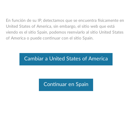
En función de su IP, detectamos que se encuentra físicamente en
United States of America, sin embargo, el sitio web que está
viendo es el sitio Spain, podemos reenviarlo al sitio United States
Lenovo Wireless Mouse N100
Skip to content
of America o puede continuar con el sitio Spain.
Este es un artículo traducido automáticamente. Haga clic aquí para
ver la versión original en inglés.
Cambiar a United States of America
Continuar en Spain