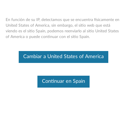
En función de su IP, detectamos que se encuentra físicamente en
United States of America, sin embargo, el sitio web que está
viendo es el sitio Spain, podemos reenviarlo al sitio United States
Mouse Lenovo Y Gaming Precision -
Skip to content
of America o puede continuar con el sitio Spain.
Descripción general
Este es un artículo traducido automáticamente. Haga clic aquí para
Cambiar a United States of America
ver la versión original en inglés.
Continuar en Spain