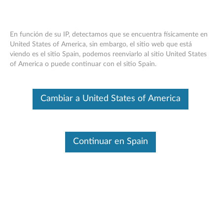
En función de su IP, detectamos que se encuentra físicamente en
United States of America, sin embargo, el sitio web que está
viendo es el sitio Spain, podemos reenviarlo al sitio United States
Banco de energía ThinkPad Stack
Skip to content
of America o puede continuar con el sitio Spain.
10000mAh: descripción general y piezas
de servicio
Cambiar a United States of America
Este es un artículo traducido automáticamente. Haga clic aquí para
ver la versión original en inglés.
Continuar en Spain