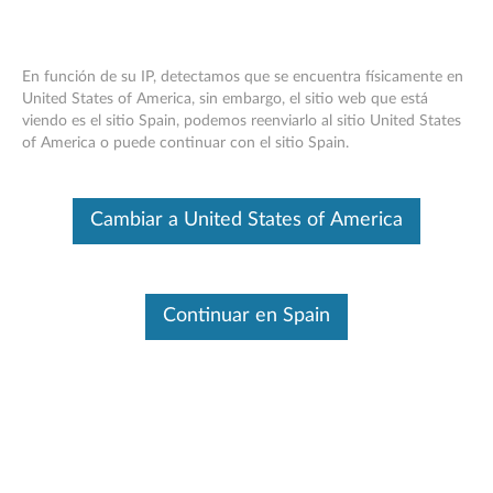
En función de su IP, detectamos que se encuentra físicamente en
United States of America, sin embargo, el sitio web que está
viendo es el sitio Spain, podemos reenviarlo al sitio United States
ThinkPad USB 3.0 Pro Dock -
Skip to content
of America o puede continuar con el sitio Spain.
Descripción general y piezas de servicio
Este es un artículo traducido automáticamente. Haga clic aquí para
Cambiar a United States of America
ver la versión original en inglés.
Continuar en Spain