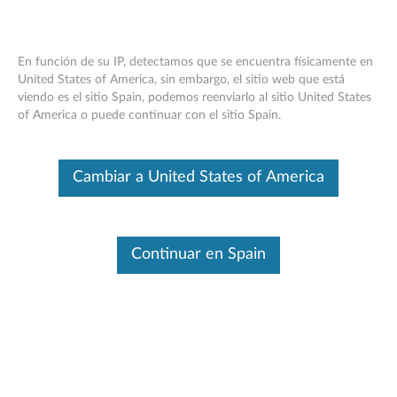
En función de su IP, detectamos que se encuentra físicamente en
United States of America, sin embargo, el sitio web que está
viendo es el sitio Spain, podemos reenviarlo al sitio United States
(Spanish) Lenovo BKC800/BKC900
Skip to content
of America o puede continuar con el sitio Spain.
Quick Start Guide (WINDOWS) - Yoga
Tablet 2 1051/1371
Cambiar a United States of America
Click to view or download the manual:
(Spanish) Lenovo
BKC800/BKC900 Quick Start Guide (WINDOWS) - Yoga
Tablet 2 1051/1371
Continuar en Spain
ID del documento:
ACC100165
Fecha de publicación original:
01/23/2015
Fecha de última modificación:
07/02/2015
¿Fue útil esta información?
Sus comentarios ayudan a mejorar la experiencia general