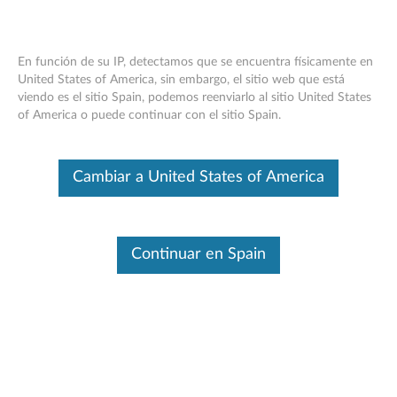
En función de su IP, detectamos que se encuentra físicamente en
United States of America, sin embargo, el sitio web que está
viendo es el sitio Spain, podemos reenviarlo al sitio United States
Think Centre Super-Multi Tiny-In-One
Skip to content
of America o puede continuar con el sitio Spain.
de Think Centre - Resumen y piezas de
servicio
Cambiar a United States of America
Este es un artículo traducido automáticamente. Haga clic aquí para
ver la versión original en inglés.
Continuar en Spain