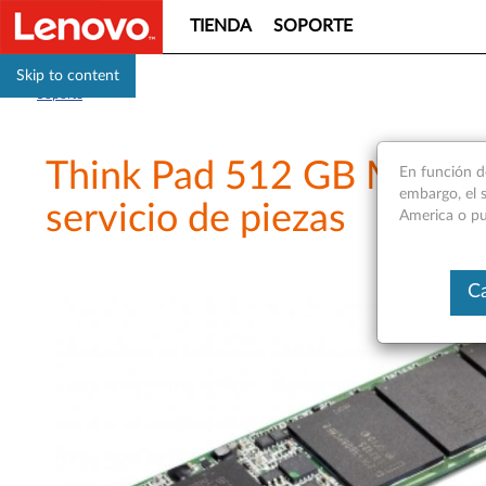
TIENDA
SOPORTE
Skip to content
Soporte
Think Pad 512 GB M.2 PCI
En función d
embargo, el s
servicio de piezas
America o pu
Ca