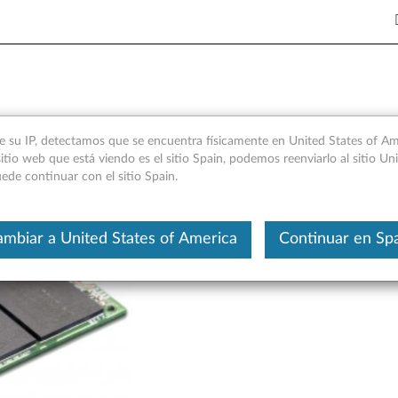
e x4 unidad de estado sólido
e su IP, detectamos que se encuentra físicamente en United States of Ame
itio web que está viendo es el sitio Spain, podemos reenviarlo al sitio Un
ede continuar con el sitio Spain.
Este es un artículo traducido aut
mbiar a United States of America
Continuar en Sp