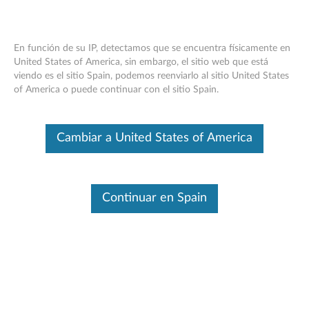
En función de su IP, detectamos que se encuentra físicamente en
United States of America, sin embargo, el sitio web que está
viendo es el sitio Spain, podemos reenviarlo al sitio United States
Think Server RD450 RAID 510i, 720i,
Skip to content
of America o puede continuar con el sitio Spain.
720ix Adaptador AnyRAID - Descripción
general
Cambiar a United States of America
Este es un artículo traducido automáticamente. Haga clic aquí para
ver la versión original en inglés.
Características y especificaciones
Continuar en Spain
Think Server siempre cumple con la demanda de mejora
de rendimiento y habilitación de características mediante
la mejora continua de productos y opciones. La
actualización de sus sistemas con las nuevas opciones le
brindará grandes valores con flexibilidad, escalabilidad y
confiabilidad comprobada en campo
Para obtener una descripción detallada, haga clic en