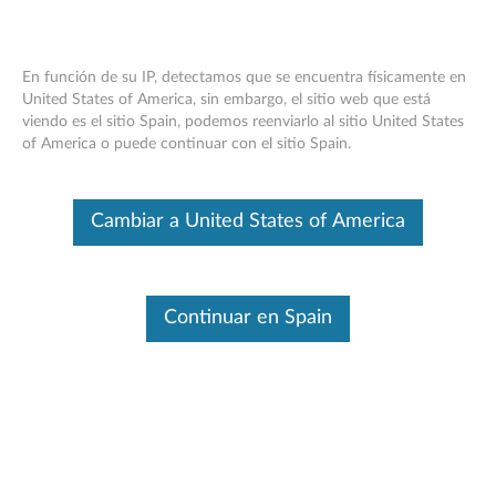
En función de su IP, detectamos que se encuentra físicamente en
United States of America, sin embargo, el sitio web que está
viendo es el sitio Spain, podemos reenviarlo al sitio United States
Adaptador ThinkPad OneLink:
Skip to content
of America o puede continuar con el sitio Spain.
descripción general y piezas de servicio
Este es un artículo traducido automáticamente. Haga clic aquí para
Cambiar a United States of America
ver la versión original en inglés.
Continuar en Spain