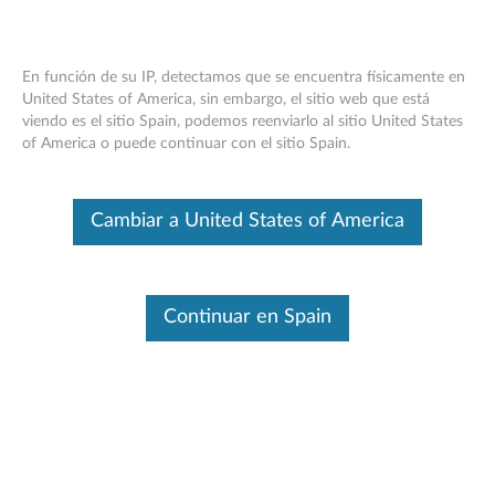
En función de su IP, detectamos que se encuentra físicamente en
United States of America, sin embargo, el sitio web que está
viendo es el sitio Spain, podemos reenviarlo al sitio United States
Think Server LSI9280-8e 6Gb SAS RAID
Skip to content
of America o puede continuar con el sitio Spain.
HBA de LSI - Información general
Este es un artículo traducido automáticamente. Haga clic aquí para
Cambiar a United States of America
ver la versión original en inglés.
Características y especificaciones
Continuar en Spain
Think Server adaptadores de bus de host de Think Server
(HBA) están diseñados para la empresa exigente, con la
alta confiabilidad probada en campo en la industria y
capacidades de administración avanzadas que permiten
la escalabilidad empresarial.
Para obtener una descripción detallada, haga clic en
Descripción general del producto