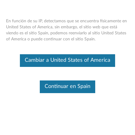
En función de su IP, detectamos que se encuentra físicamente en
United States of America, sin embargo, el sitio web que está
viendo es el sitio Spain, podemos reenviarlo al sitio United States
Teclado ThinkPad Helix Ultrabook:
Skip to content
of America o puede continuar con el sitio Spain.
descripción general y piezas de servicio
Este es un artículo traducido automáticamente. Haga clic aquí para
Cambiar a United States of America
ver la versión original en inglés.
Continuar en Spain