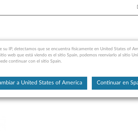
M.2 de 256 GB de ThinkStati
e su IP, detectamos que se encuentra físicamente en United States of Ame
itio web que está viendo es el sitio Spain, podemos reenviarlo al sitio Un
escripción general y piezas 
ede continuar con el sitio Spain.
Este es un artículo traducido aut
mbiar a United States of America
Continuar en Sp