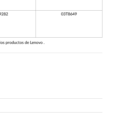
9282
03T8649
 los productos de Lenovo .