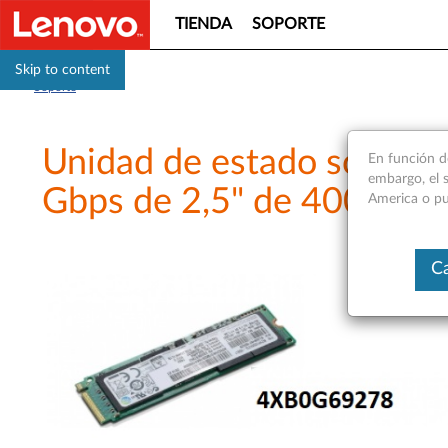
TIENDA
SOPORTE
Skip to content
Soporte
Unidad de estado sólido 
En función d
embargo, el s
Gbps de 2,5" de 400 GB: d
America o pu
Ca