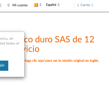
Español
Carrito
Mi cuenta
on /disco duro SAS de 12
rica, sin
ited States of
de servicio
omáticamente. Haga clic aquí para ver la versión original en inglés.
ain