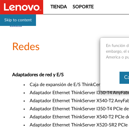
TIENDA
SOPORTE
Skip to content
Soporte
Redes
En función d
embargo, el s
America o pu
Adaptadores de red y E/S
Ca
Caja de expansión de E/S ThinkCentre Tiny (4XF
Adaptador Ethernet ThinkServer I350-T4 AnyFabr
Adaptador Ethernet ThinkServer X540-T2 AnyFabr
Adaptador Ethernet ThinkServer I350-T4 PCIe de
Adaptador Ethernet ThinkServer X540-T2 PCIe de
Adaptador Ethernet ThinkServer X520-SR2 PCIe 