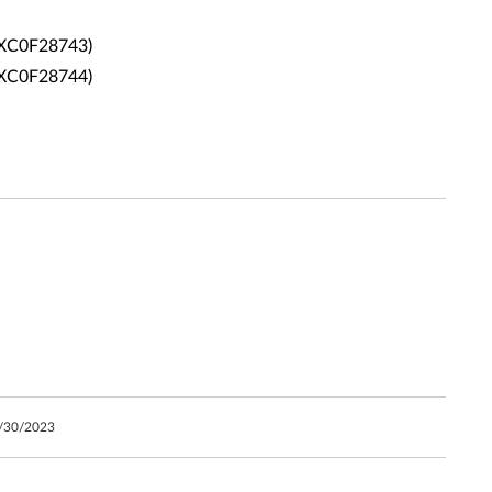
4XC0F28743)
4XC0F28744)
/30/2023