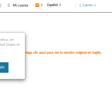
Español
Carrito
Mi cuenta
rica, sin
ited States of
omáticamente. Haga clic aquí para ver la versión original en inglés.
ain