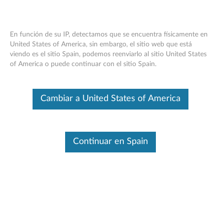
En función de su IP, detectamos que se encuentra físicamente en
United States of America, sin embargo, el sitio web que está
viendo es el sitio Spain, podemos reenviarlo al sitio United States
Think Pad UltraBay 9,5 mm grabadora
Skip to content
of America o puede continuar con el sitio Spain.
de DVD IV - Información general y
piezas de servicio
Cambiar a United States of America
Este es un artículo traducido automáticamente. Haga clic aquí para
ver la versión original en inglés.
Continuar en Spain