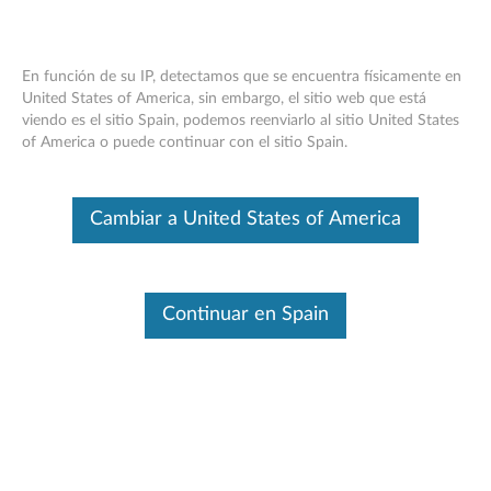
En función de su IP, detectamos que se encuentra físicamente en
United States of America, sin embargo, el sitio web que está
viendo es el sitio Spain, podemos reenviarlo al sitio United States
Ultrabook ThinkPad de 12,5" de carga
Skip to content
of America o puede continuar con el sitio Spain.
superior: descripción general
Este es un artículo traducido automáticamente. Haga clic aquí para
Cambiar a United States of America
ver la versión original en inglés.
Características y especificaciones
Continuar en Spain
El Ultrabook Topload de 12,5” de ThinkPad es un elegante
topload de color chocolate cuyo estilo delgado complementa
el diseño delgado del ThinkPad delgado y liviano.
El Ultrabook de carga superior ThinkPad de 12,5”
(0B47416) ofrece protección para portátiles y
funcionalidad elegante en un diseño delgado, ligero y
moderno con las siguientes características: