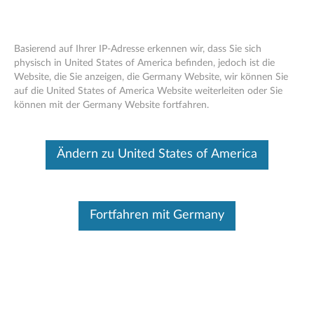
Basierend auf Ihrer IP-Adresse erkennen wir, dass Sie sich
physisch in United States of America befinden, jedoch ist die
Website, die Sie anzeigen, die Germany Website, wir können Sie
Android Upgrade-Matrix
Skip to content
auf die United States of America Website weiterleiten oder Sie
können mit der Germany Website fortfahren.
Dieser Beitrag wurde maschinell übersetzt. Für die englische
Originalversion bitte hier klicken.
Hinweis:
Ändern zu United States of America
Das Upgrade erfolgt Over-the-Air (OTA). Der
Vorgang kann Ihre persönlichen Daten löschen. Sichern
Sie daher Ihre persönlichen Daten, bevor Sie das OTA-
Upgrade durchführen.
Fortfahren mit Germany
Das Upgrade ist nur für Modelle vorgesehen, die
über den Einzelhandel verkauft wurden; von
Netzbetreibern angepasste oder Vertragsmodelle sind
nicht abgedeckt.
Das tatsächliche Datum (in der Spalte „Release
Date“) kann sich ändern. Bitte beachten Sie die
Aktualisierungen auf dieser Seite.