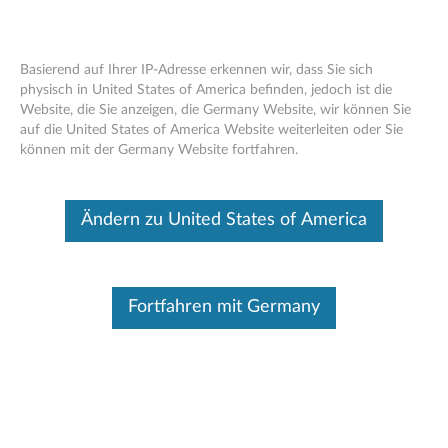
Basierend auf Ihrer IP-Adresse erkennen wir, dass Sie sich
physisch in United States of America befinden, jedoch ist die
Website, die Sie anzeigen, die Germany Website, wir können Sie
ISV-zertifizierte Systeme & Partner
Skip to content
auf die United States of America Website weiterleiten oder Sie
können mit der Germany Website fortfahren.
Identifizieren Sie Ihr Gerät
Um sicherzugehen, dass dieser Inhalt auf das Gerät zutrifft, auf
Ändern zu United States of America
dem Sie Informationen benötigen, geben Sie Ihre
Seriennummer ein oder wählen Sie Ihr Produkt aus.
Search serial number or QR Code or Product
Fortfahren mit Germany
Browse
Dieser Beitrag wurde maschinell übersetzt. Für die englische
Originalversion bitte hier klicken.